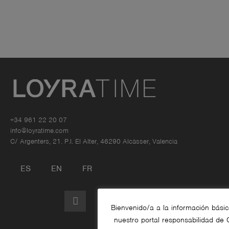
+34 961 22 20 07
info@loyratime.com
C/ Argenters, 21. P.I. El Alter, 46290 Alcàsser, Valencia
ES
EN
FR
Bienvenido/a a la información básic
nuestro portal responsabilidad de C