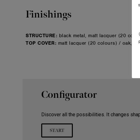
Finishings
STRUCTURE:
black metal, matt lacquer (20 colou
TOP COVER:
matt lacquer (20 colours) / oak, wa
Configurator
Discover all the possibilities. It changes shap
START