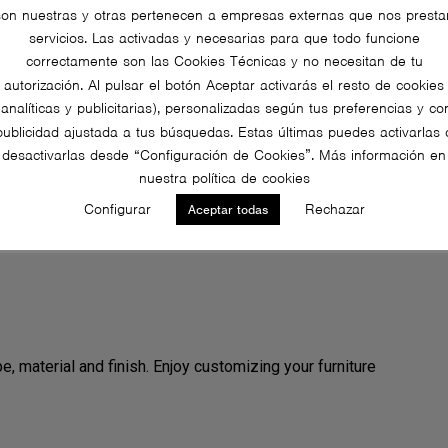
son nuestras y otras pertenecen a empresas externas que nos presta
servicios. Las activadas y necesarias para que todo funcione
correctamente son las Cookies Técnicas y no necesitan de tu
autorización. Al pulsar el botón Aceptar activarás el resto de cookies
(analíticas y publicitarias), personalizadas según tus preferencias y co
rs)
publicidad ajustada a tus búsquedas. Estas últimas puedes activarlas 
lnut
desactivarlas desde “Configuración de Cookies”. Más información en
nuestra política de cookies
Configurar
Rechazar
Aceptar todas
e, material and finish. Enjoy customizing your furniture