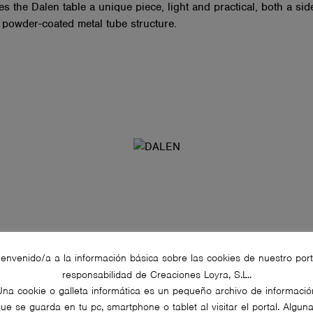
 the Dalen table a unique piece, light and practical, both a sid
 powder-coated metal tube structure.
ienvenido/a a la información básica sobre las cookies de nuestro port
responsabilidad de Creaciones Loyra, S.L..
Una cookie o galleta informática es un pequeño archivo de informació
ue se guarda en tu pc, smartphone o tablet al visitar el portal. Algun