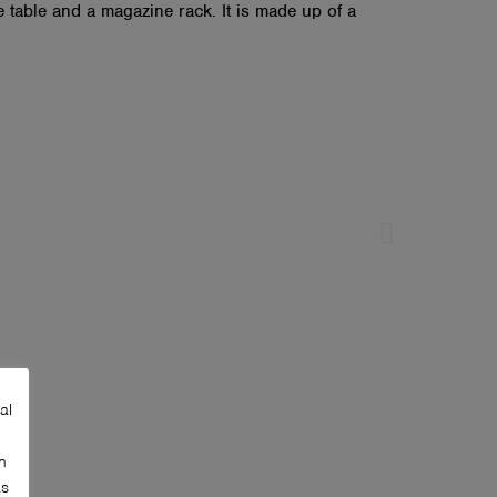
e table and a magazine rack. It is made up of a
al
n
as