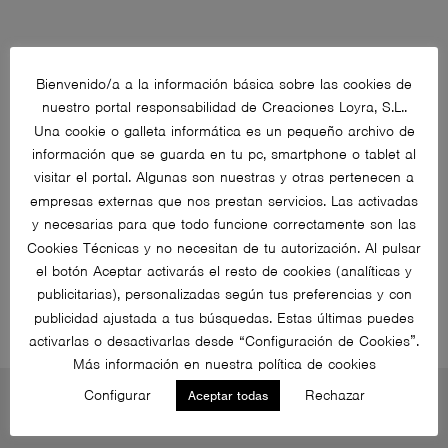
Bienvenido/a a la información básica sobre las cookies de
nuestro portal responsabilidad de Creaciones Loyra, S.L..
Finishings
Una cookie o galleta informática es un pequeño archivo de
información que se guarda en tu pc, smartphone o tablet al
visitar el portal. Algunas son nuestras y otras pertenecen a
STRUCTURE
: black metal, matt lacquered (20 colours)
empresas externas que nos prestan servicios. Las activadas
y necesarias para que todo funcione correctamente son las
TOP COVER
: matt lacquer (20 colours) / oak, walnut,
Cookies Técnicas y no necesitan de tu autorización. Al pulsar
smoked eucalyptus / porcelain
el botón Aceptar activarás el resto de cookies (analíticas y
publicitarias), personalizadas según tus preferencias y con
publicidad ajustada a tus búsquedas. Estas últimas puedes
activarlas o desactivarlas desde “Configuración de Cookies”.
Más información en nuestra política de cookies
Configurator
Configurar
Rechazar
Aceptar todas