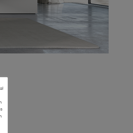
al
n
as
n