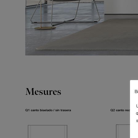
Mesures
B
q