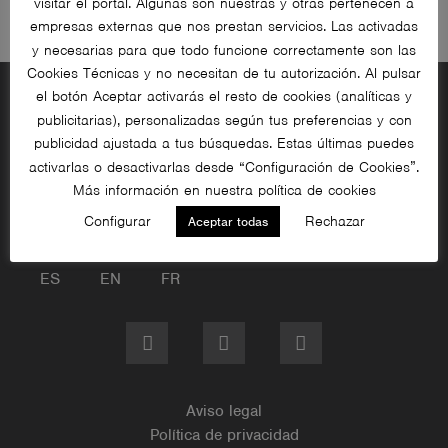
visitar el portal. Algunas son nuestras y otras pertenecen a
empresas externas que nos prestan servicios. Las activadas
y necesarias para que todo funcione correctamente son las
Cookies Técnicas y no necesitan de tu autorización. Al pulsar
el botón Aceptar activarás el resto de cookies (analíticas y
publicitarias), personalizadas según tus preferencias y con
publicidad ajustada a tus búsquedas. Estas últimas puedes
activarlas o desactivarlas desde “Configuración de Cookies”.
+34 961 22 20 07
Más información en nuestra política de cookies
info@loyratime.com
Configurar
Rechazar
Aceptar todas
C/ Argenters, 21. P.I. El Alter, 46290 Alcàsser, Valencia
ES
EN
FR
Aviso legal
Política de privacidad