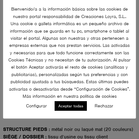
Bienvenido/a a la información básica sobre las cookies de
nuestro portal responsabilidad de Creaciones Loyra, S.L..
Una cookie o galleta informática es un pequeño archivo de
información que se guarda en tu pc, smartphone o tablet al
visitar el portal. Algunas son nuestras y otras pertenecen a
empresas externas que nos prestan servicios. Las activadas
y necesarias para que todo funcione correctamente son las
Cookies Técnicas y no necesitan de tu autorización. Al pulsar
el botón Aceptar activarás el resto de cookies (analíticas y
publicitarias), personalizadas según tus preferencias y con
publicidad ajustada a tus búsquedas. Estas últimas puedes
activarlas o desactivarlas desde “Configuración de Cookies”.
Más información en nuestra política de cookies
Finitions
Configurar
Rechazar
Aceptar todas
STRUCTURE PIEDS :
métal noir ou laqué mat (20 couleurs)
SIÈGE / DOSSIER :
tissu d’usine ou tissu client