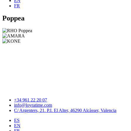
EN
FR
Poppea
+34 961 22 20 07
info@loyratime.com
C/ Argenters, 21. P.I. El Alter, 46290 Alcàsser, Valencia
ES
EN
FR