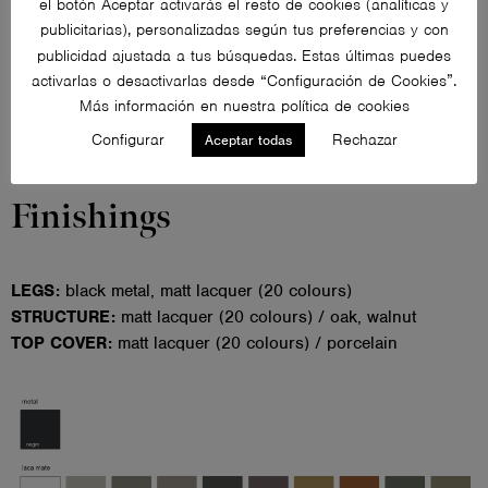
el botón Aceptar activarás el resto de cookies (analíticas y
publicitarias), personalizadas según tus preferencias y con
publicidad ajustada a tus búsquedas. Estas últimas puedes
activarlas o desactivarlas desde “Configuración de Cookies”.
Más información en nuestra política de cookies
Configurar
Rechazar
Aceptar todas
Finishings
LEGS:
black metal, matt lacquer (20 colours)
STRUCTURE:
matt lacquer (20 colours) / oak, walnut
TOP COVER:
matt lacquer (20 colours) / porcelain