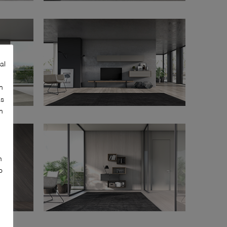
al
n
as
n
n
o