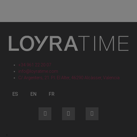
+34 961 22 20 07
info@loyratime.com
C/ Argenters, 21. P.I. El Alter, 46290 Alcàsser, Valencia
ES
EN
FR