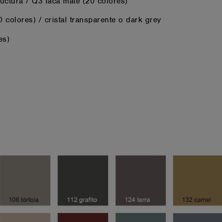
ctura / Q3 laca mate (20 colores)
 colores) / cristal transparente o dark grey
es)