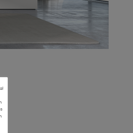
al
n
as
n