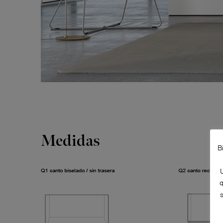
Medidas
B
q